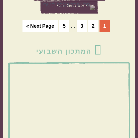
מהמתכונים של
רני
ישראלי
איטלקי
Interim
עמוד
עמוד
עמוד
עמוד
Go
Next Page »
5
…
3
2
1
pages
to
omitted
סרגל
אמריקאי
יווני
המתכון השבועי
צדדי
ראשי
טורקי
פרסי
קטגוריות נוספות
מנות קלות להכנה
בתקציב נמוך