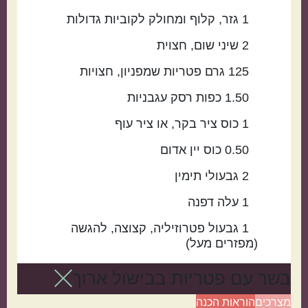
1
גזר
קלוף ומחולק לקוביות גדולות
2
שיני
שום
חצוית
125
גרם
פטריות שמפניון
חצויות
1.50
כפות
רסק עגבניות
1
כוס
ציר בקר
או ציר עוף
0.50
כוס
יין אדום
2
גבעולי
תימין
1
עלה
דפנה
1
גבעול
פטרוזיליה
קצוצה, להגשה
(מפזרים מעל)
בשר עם פטריות בבישול ארוך
מצרכים
הוראות הכנה