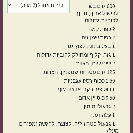
גרם
בשר
600
לבישול ארוך
חתןך
לקוביות גדולות
כפות
קמח
2
כפות
שמן זית
2
בצל בינוני
קצוץ גס
1
גזר
קלוף ומחולק לקוביות גדולות
1
מטבח עולמי
שיני
שום
חצוית
2
גרם
פטריות שמפניון
חצויות
125
ישראלי
איטלקי
כפות
רסק עגבניות
1.50
כוס
ציר בקר
או ציר עוף
1
כוס
יין אדום
0.50
גבעולי
תימין
2
עלה
דפנה
1
גבעול
פטרוזיליה
קצוצה, להגשה (מפזרים
1
מעל)