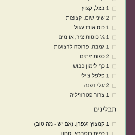
1
בצל
קצוץ
2
שיני
שום
קצוצות
1
כוס
אורז עגול
1 ¼
כוסות
ציר
או מים
1
גמבה
פרוסה לרצועות
2
כפות
זיתים
1
כף
לימון כבוש
1
פלפל צ'ילי
2
עלי
דפנה
1
צרור
פטרוזיליה
תבלינים
1
קמצוץ
זעפרן
(אם יש - מה טוב)
1
כפית
כוסברא
טחון