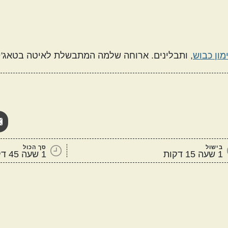
מון כבוש
, ותבלינים. ארוחה שלמה המתבשלת לאיטה בטאג'ין
מטבח עולמי
אמריקאי
יווני
קטגוריות נוספות
בישול
סך הכול
1 שעה 15 דקות
1 שעה 45 דקות
מנות שמוכנות מהר
מתכונים שילדים
ה
אוהבים