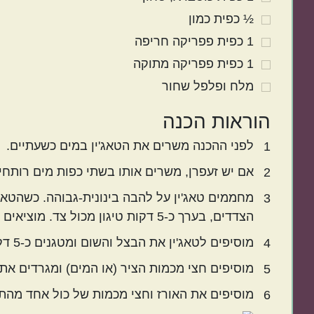
½
כפית
כמון
1
כפית
פפריקה חריפה
1
כפית
פפריקה מתוקה
מלח ופלפל שחור
הוראות הכנה
לפני ההכנה משרים את הטאג'ין במים כשעתיים.
1
אם יש זעפרן, משרים אותו בשתי כפות מים רותחי
2
מחממים טאג'ין על להבה בינונית-גבוהה. כשהטאג'
3
הצדדים, בערך כ-5 דקות טיגון מכול צד. מוציאים ומניחים על צלחת.
מוסיפים לטאג'ין את הבצל והשום ומטגנים כ-5 דקות.
4
מוסיפים חצי מכמות הציר (או המים) ומגרדים את 
5
מוסיפים את האורז וחצי מכמות של כול אחד מהת
6