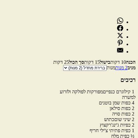
הכנה
10 דקות
בישול
15 דקות
סך הכול
25 דקות
מניב
2 מנות
מנות
רכיבים
1
קילוגרם
כנפיים
מפורקות לפולקה ולזרוע
למשרה
4
כפות
שמן בוטנים
2
כפות
סילאן
2
כפות
סויה
2
שיני
שום
כתוש
2
כפיות
ג'ינג'ר
קצוץ
1
כפית
פתיתי צ'ילי חריף
½
כפית
מלח