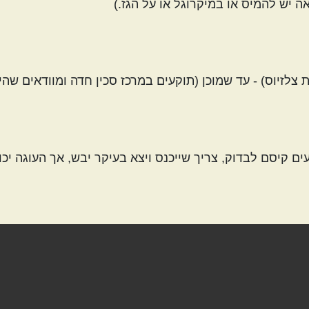
יש להמיס או במיקרוגל או על הגז.)
ך כ- 45 דקות בחום בינוני (180 מעלות צלזיוס) - עד שמוכן (תוקעים במרכז סכין חדה ומוודאים
ם קיסם לבדוק, צריך שייכנס ויצא בעיקר יבש, אך העוגה יכ