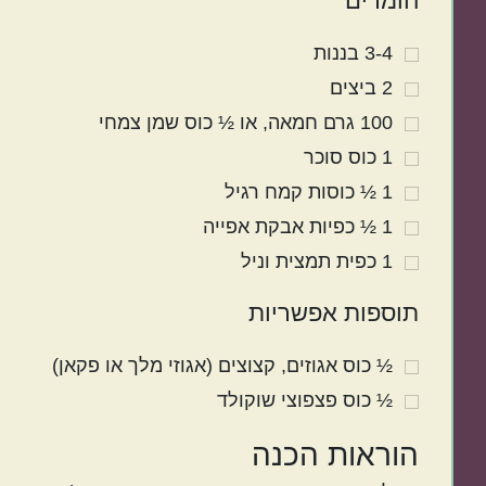
חומרים
3-4 בננות
2
ביצים
100
גרם
חמאה
או ½ כוס שמן צמחי
1
כוס
סוכר
1 ½
כוסות
קמח רגיל
1 ½
כפיות
אבקת אפייה
1
כפית
תמצית וניל
תוספות אפשריות
½
כוס
אגוזים
קצוצים (אגוזי מלך או פקאן)
½
כוס
פצפוצי שוקולד
הוראות הכנה