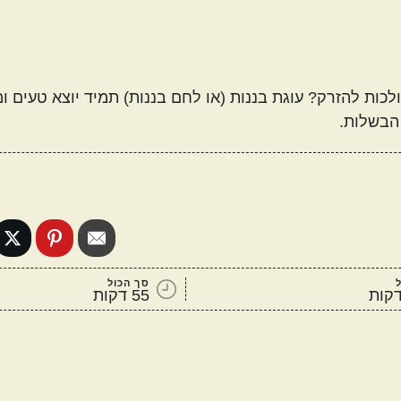
מטבח עולמי
אמריקאי
יווני
כות להזרק? עוגת בננות (או לחם בננות) תמיד יוצא טעים ו
 הבשלות.
קטגוריות נוספות
מנות שמוכנות מהר
מתכונים שילדים
ה
אוהבים
סך הכול
55 דקות