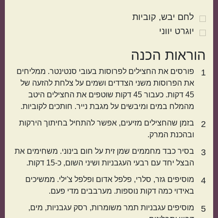
לחם יבש
קוביות
אמריקאי
יווני
יוגרט יווני
הוראות הכנה
פורסים את החצילים לפרוסות בעובי סנטינטר. ממליחים
1
את הפרוסות משני הצדדים ושמים על צלחת להזעה של
45 דקות. כעבור 45 דקות שוטפים את החצילים היטב
מהמלח במים ומיבשים על מגבת נייר. חותכים לקוביות.
בזמן שהחצילים מזיעים, אפשר להתחיל בחיתוך הירקות
2
טורקי
פרסי
ובהכנת המרק.
בסיר כבד מחממים שמן זית על חום בינוני. משחימים את
3
הבצל יחד עם רבעי העגבניות ושיני השום, כ-15 דקות.
מוסיפים גזר, סלרי, פלפל אדום ופלפל צ'ילי. ממשיכים
4
באידוי כמה דקות נוספות. מערבבים מדי פעם.
מוסיפים עגבניות תמר משומרות, רסק עגבניות, מים,
5