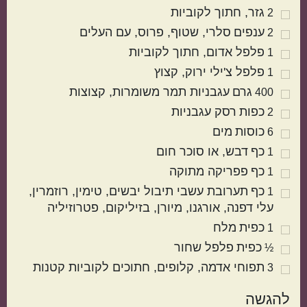
גזר
חתוך לקוביות
2
ענפים
סלרי
שטוף, פרוס, עם העלים
2
פלפל אדום
חתוך לקוביות
1
פלפל צ'ילי ירוק
קצוץ
1
גרם
עגבניות תמר משומרות
קצוצות
400
כפות
רסק עגבניות
2
כוסות
מים
6
מטבח עולמי
כף
דבש
או סוכר חום
1
כף
פפריקה מתוקה
1
ישראלי
איטלקי
כף
תערובת עשבי תיבול יבשים
טימין, רוזמרין,
1
עלי דפנה, אורגנו, מיורן, בזיליקום, פטרוזיליה
כפית
מלח
1
כפית
פלפל שחור
½
תפוחי אדמה
קלופים, חתוכים לקוביות קטנות
3
להגשה