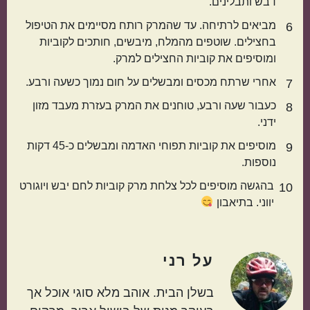
דבש ותבלינים.
קטגוריות נוספות
מביאים לרתיחה. עד שהמרק רותח מסיימים את הטיפול
6
בחצילים. שוטפים מהמלח, מיבשים, חותכים לקוביות
מנות קלות להכנה
בתקציב נמוך
ומוסיפים את קוביות החצילים למרק.
אחרי שרתח מכסים ומבשלים על חום נמוך כשעה ורבע.
7
כעבור שעה ורבע, טוחנים את המרק בעזרת מעבד מזון
8
ידני.
מוסיפים את קוביות תפוחי האדמה ומבשלים כ-45 דקות
9
נוספות.
בהגשה מוסיפים לכל צלחת מרק קוביות לחם יבש ויוגורט
10
יווני. בתיאבון
מנות שמוכנות מהר
מתכונים שילדים
אוהבים
על
רני
בשלן הבית. אוהב מלא סוגי אוכל אך