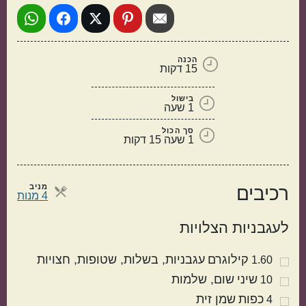
הכנה
15 דקות
בישול
1 שעה
סך הכול
1 שעה 15 דקות
תוספות
קינוחים
מניב
רכיבים
מנות
4 מנות
לעגבניות הצלויות
קילוגרם
עגבניות
בשלות, שטופות, חצויות
1.60
שיני
שום
שלמות
10
כפות
שמן זית
סלטים
מרקים
4