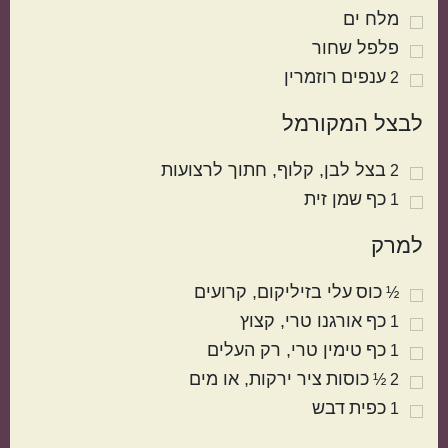
מלח ים
פלפל שחור
ענפים
רוזמרין
2
לבצל המקורמל
בצל לבן
קלוף, חתוך לרצועות
2
כף
שמן זית
1
מטבח עולמי
למרק
ישראלי
איטלקי
כוס
עלי בזיליקום
קרועים
½
כף
אורגנו טרי
קצוץ
1
כף
טימין טרי
רק העלים
1
כוסות
ציר ירקות
או מים
2 ½
כפית
דבש
1