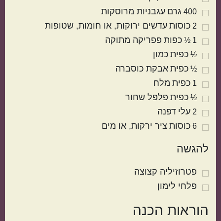
גרם
עגבניות מרוסקות
400
כוסות
עדשים ירוקות
או חומות, שטופות
2
כפות
פפריקה מתוקה
1 ½
כפית
כמון
½
כפית
אבקת כוסברה
½
כפית
מלח
1
כפית
פלפל שחור
½
מטבח עולמי
עלי
דפנה
2
כוסות
ציר ירקות
או מים
6
ישראלי
איטלקי
להגשה
פטרוזיליה קצוצה
פלחי לימון
הוראות הכנה