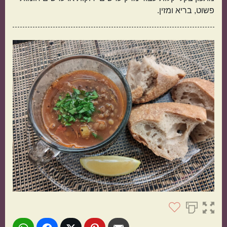
פשוט, בריא ומזין.
תפוחי אדמה
אורז
מנה בארוחה
ראשונות
עיקריות