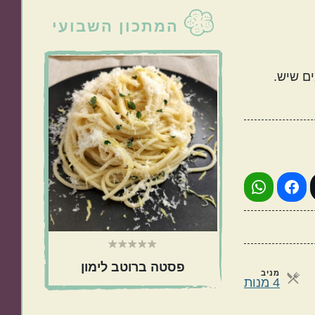
סרגל
המתכון השבועי
צדדי
טורקי
פרסי
ראשי
שוטים והטעימים שיש.
כול בסיר אחד
מתאימות כמתנה
פסטה ברוטב לימון
מניב
מנות
4 מנות