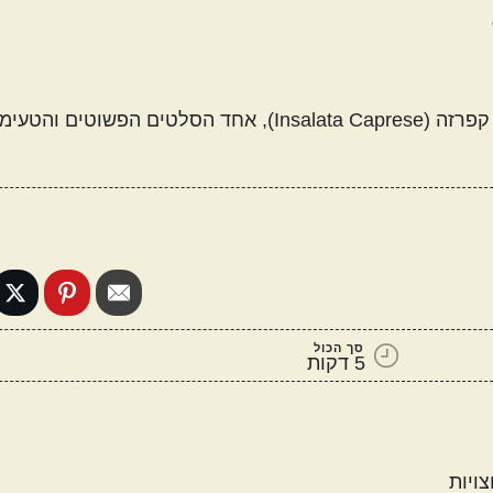
מטבח עולמי
אמריקאי
יווני
סלט עגבניות שרי ומוצרלה, או בשמו האיטלקי, סלט קפרזה (Insalata Caprese), אחד הסלטים הפ
קטגוריות נוספות
מנות שמוכנות מהר
מתכונים שילדים
ה
אוהבים
סך הכול
5 דקות
ויות