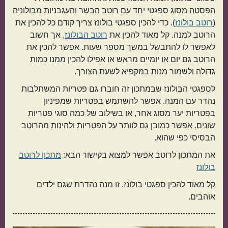
הפסטה מסוג ספגטי יחד עם רוטב הבשר והעגבניות מבולוניה
(
רוטב בולונז
). כדי להכין ספגטי בולונז צריך קודם כל להכין את
הרוטב למנה. קל מאוד להכין את
רוטב הבולונז
, אך חשוב
לאפשר לו להתבשל במשך מספר שעות. אפשר להכין את
הרוטב גם יום או יומיים מראש או אפילו להכין ממנו כמות
גדולה ולשמור מנות במקפיא לשעת הצורך.
תפוחי אדמה
אורז
לספגטי הבולונז שבמתכון זה חוברו גם פטריות המשתלבות
נהדר עם המנה. אפשר להשתמש בפטריות שמפיניון
בפטריות יער מסוג אחר, או בשילוב של כמה סוגי פטריות
שונים. אפשר כמובן גם לוותר על הפטריות ולהינות מהרוטב
הבסיסי כפי שהוא.
את המתכון לרוטב אפשר למצוא בקישור הבא:
מתכון לרוטב
בולונז
קל מאוד להכין ספגטי בולונז. זו מנה נהדרת שגם ילדים
מנה בארוחה
אוהבים.
ראשונות
עיקריות