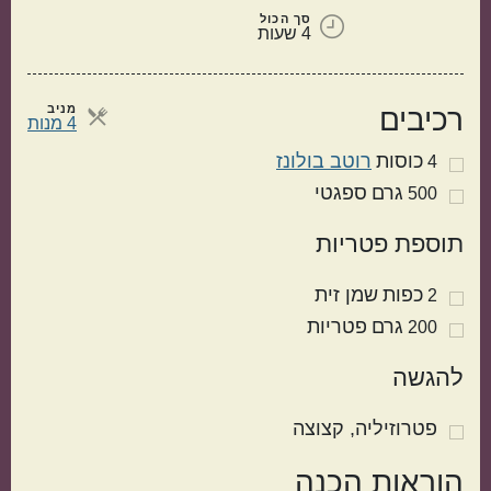
סך הכול
4 שעות
מניב
רכיבים
מנות
4 מנות
כוסות
רוטב בולונז
4
גרם
ספגטי
500
מטבח עולמי
תוספת פטריות
ישראלי
איטלקי
כפות
שמן זית
2
גרם
פטריות
200
להגשה
פטרוזיליה
קצוצה
הוראות הכנה