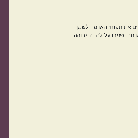
שחומם לטמפרטורת 175 מעלות צלזיוס. מחליקים את תפוחי האדמה לשמן
דמה. שמרו על להבה גבוהה