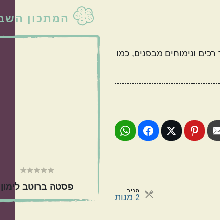
סרגל
המתכון השבו
צדדי
ראשי
רכים ונימוחים מבפנים, כמו
טורקי
פרסי
פסטה ברוטב לימון
מניב
מנות
2 מנות
כול בסיר אחד
מתאימות כמתנה