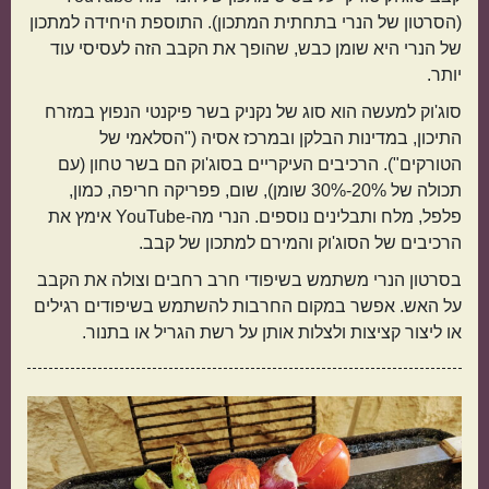
(הסרטון של הנרי בתחתית המתכון). התוספת היחידה למתכון
של הנרי היא שומן כבש, שהופך את הקבב הזה לעסיסי עוד
יותר.
סוג'וק למעשה הוא סוג של נקניק בשר פיקנטי הנפוץ במזרח
התיכון, במדינות הבלקן ובמרכז אסיה ("הסלאמי של
הטורקים"). הרכיבים העיקריים בסוג'וק הם בשר טחון (עם
תפוחי אדמה
אורז
תכולה של 20%-30% שומן), שום, פפריקה חריפה, כמון,
פלפל, מלח ותבלינים נוספים. הנרי מה-YouTube אימץ את
הרכיבים של הסוג'וק והמירם למתכון של קבב.
בסרטון הנרי משתמש בשיפודי חרב רחבים וצולה את הקבב
על האש. אפשר במקום החרבות להשתמש בשיפודים רגילים
או ליצור קציצות ולצלות אותן על רשת הגריל או בתנור.
מנה בארוחה
ראשונות
עיקריות