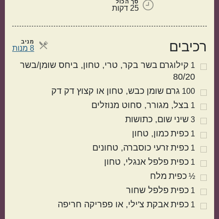
סך הכול
25 דקות
מניב
רכיבים
מנות
8 מנות
קילוגרם
בשר בקר
טרי, טחון, ביחס שומן/בשר
1
80/20
גרם
שומן כבש
טחון או קצוץ דק דק
100
מטבח עולמי
בצל
מגורר, סחוט מנוזלים
1
שיני
שום
כתושות
3
ישראלי
איטלקי
כפית
כמון
טחון
1
כפית
זרעי כוסברה
טחונים
1
כפית
פלפל אנגלי
טחון
1
כפית
מלח
½
כפית
פלפל שחור
1
כפית
אבקת צ'ילי
או פפריקה חריפה
1