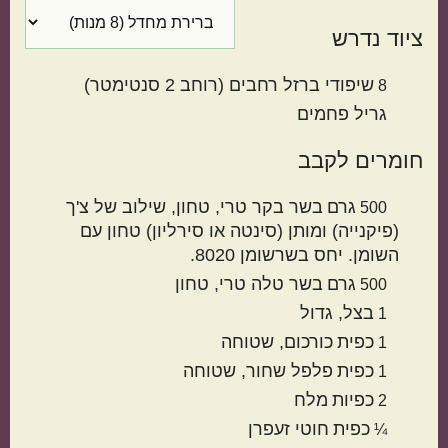
ציוד נדרש
שיפודי ברזל רחבים (רוחב 2 סנטימטר)
8
גריל פחמים
חומרים לקבב
מטבח עולמי
גרם
בשר בקר טרי
טחון, שילוב של צ'ך
500
(פיקנייה) ומותן (סינטה או סירליון) טחון עם
השומן. יחס בשרשומן 8020.
ישראלי
איטלקי
גרם
בשר טלה טרי
טחון
500
בצל
גדול
1
כפית
כורכום
שטוחה
1
כפית
פלפל שחור
שטוחה
1
כפיות
מלח
2
כפית
חוטי זעפרן
¼