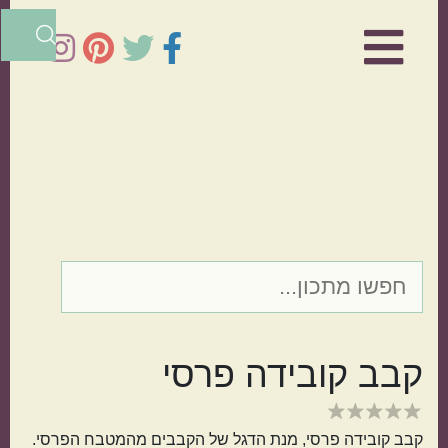
Skip
Skip
×
to
to
primary
main
sidebar
content
הרכיב המרכזי
דג
עוף
קבב קובידה פרסי
בשר
ירקות
קבב קובידה פרסי, מנת הדגל של הקבבים מהמטבח הפרסי.