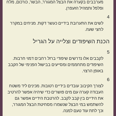
מערבבים בקערה את הבצל המגורר, הבשר, כורכום, מלח
קטגוריות נוספות
ופלפל ותמהיל הזעפרן.
4
מנות קלות להכנה
בתקציב נמוך
לשים את התערובת בידיים כעשר דקות. מניחים במקרר
לחצי שעה.
הכנת השיפודים וצלייה על הגריל
5
לקבבים אלו נדרשים שיפודי ברזל רחבים דמוי חרבות.
השיפודים מתחממים ומסייעים בבישול הפנימי של הקבב
באופן הרצוי.
מנות שמוכנות מהר
מתכונים שילדים
6
לצורך הקיבוב עובדים בידיים רטובות. מכינים ליד משטח
אוהבים
העבודה קערה עם מים פושרים כדי שיהיה אפשר להרטיב
את הידיים בין קבב לקבב. להרטבת הידיים אפשר גם
להשתמש במי הבצל שנשמרו מסחיטת הבצל המגורר,
וכך לתת עוד טעם למנה.