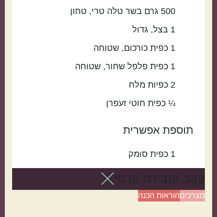
500
גרם
בשר טלה טרי
טחון
1
בצל
גדול
1
כפית
כורכום
שטוחה
1
כפית
פלפל שחור
שטוחה
2
כפיות
מלח
¼
כפית
חוטי זעפרן
תוספת אפשרית
1
כפית
סומק
קבב קובידה פרסי
מצרכים
הוראות הכנה