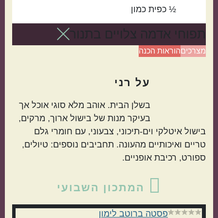
½
כפית
כמון
תפוחי אדמה צלויים בתנור
מצרכים
הוראות הכנה
על
רני
בשלן הבית. אוהב מלא סוגי אוכל אך
בעיקר מנות של בישול ארוך, מרקים,
בישול איטלקי וים-תיכוני, צבעוני, עם חומרי גלם
טריים ואיכותיים מהעונה. תחביבים נוספים: טיולים,
ספורט, רכיבת אופניים.
סרגל
המתכון השבועי
צדדי
פסטה ברוטב לימון