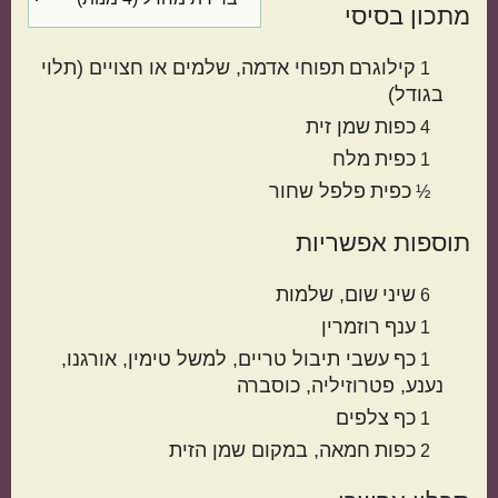
מתכון בסיסי
קילוגרם
תפוחי אדמה
שלמים או חצויים (תלוי
1
בגודל)
כפות
שמן זית
4
כפית
מלח
1
כפית
פלפל שחור
½
מטבח עולמי
תוספות אפשריות
ישראלי
איטלקי
שיני
שום
שלמות
6
ענף
רוזמרין
1
כף
עשבי תיבול טריים
למשל טימין, אורגנו,
1
נענע, פטרוזיליה, כוסברה
כף
צלפים
1
כפות
חמאה
במקום שמן הזית
2