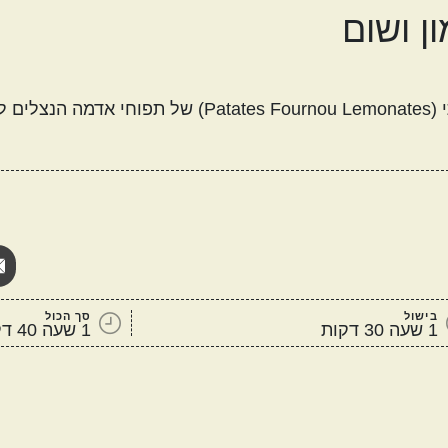
מטבח עולמי
ן ושום
אמריקאי
יווני
תפוח אדמה בתנור עם לימון ושום, מתכון יווני מסורתי (ou Lemonates
קטגוריות נוספות
מנות שמוכנות מהר
מתכונים שילדים
ה
אוהבים
בישול
סך הכול
1 שעה 30 דקות
1 שעה 40 דקות