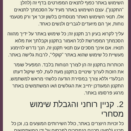
השימוש באתר כפוף לתנאים המפורטים בדף זה (להלן:
"התקנון"). עצם השימוש באתר מעיד על הסכמתך לתנאים
אלו. תנאי השימוש האתר מנוסחים בלשון זכר אך ורק מטעמי
נוחות, אך הם מיועדים לגברים ולנשים כאחד.
עליך לקרוא בעיון רב תקנון זה; כל שימוש באתר על ידיך מהווה
הסכמתך המפורשת לכל האמור בתקנון וקבלתך את מלוא
תנאיו. אם אינך מסכים עם תנאי תקנון זה, הנך נדרש להימנע
מעשיית כל שימוש שהוא באתר "קוקלי", לרבות גלישה באתר.
תוספות
קינוחים
הכותרות בתקנון זה הן לצורך הנוחות בלבד. המפעיל שומר
את הזכות לערוך שינויים בתקנון מעת לעת, לפי שיקול דעתו
הבלעדי וללא צורך במסירת הודעה כלשהי מראש למשתמש.
התקנון המעודכן יחייב את הגולשים ו/או המשתמשים באתר
מרגע פרסומו באתר.
2. קניין רוחני והגבלת שימוש
מסחרי
כל זכויות היוצרים באתר, כולל השירותים המוצעים בו, וכן כל
סלטים
מרקים
תכניו (למעט תכנים הנמסרים לפרסום על ידי המשתמשים