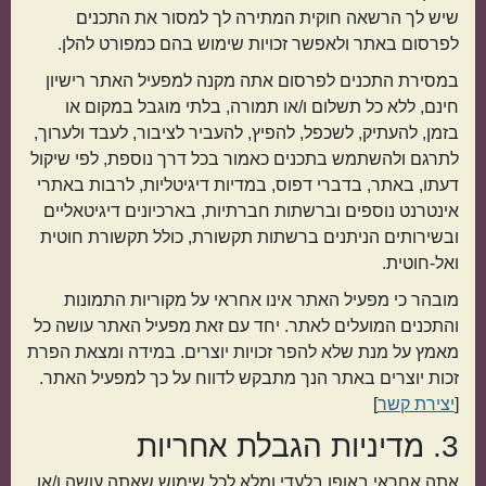
שיש לך הרשאה חוקית המתירה לך למסור את התכנים
אמריקאי
יווני
לפרסום באתר ולאפשר זכויות שימוש בהם כמפורט להלן.
במסירת התכנים לפרסום אתה מקנה למפעיל האתר רישיון
חינם, ללא כל תשלום ו/או תמורה, בלתי מוגבל במקום או
בזמן, להעתיק, לשכפל, להפיץ, להעביר לציבור, לעבד ולערוך,
לתרגם ולהשתמש בתכנים כאמור בכל דרך נוספת, לפי שיקול
דעתו, באתר, בדברי דפוס, במדיות דיגיטליות, לרבות באתרי
אינטרנט נוספים וברשתות חברתיות, בארכיונים דיגיטאליים
ובשירותים הניתנים ברשתות תקשורת, כולל תקשורת חוטית
ואל-חוטית.
טורקי
פרסי
מובהר כי מפעיל האתר אינו אחראי על מקוריות התמונות
והתכנים המועלים לאתר. יחד עם זאת מפעיל האתר עושה כל
מאמץ על מנת שלא להפר זכויות יוצרים. במידה ומצאת הפרת
זכות יוצרים באתר הנך מתבקש לדווח על כך למפעיל האתר.
קטגוריות נוספות
[
יצירת קשר
]
3. מדיניות הגבלת אחריות
מנות קלות להכנה
בתקציב נמוך
אתה אחראי באופן בלעדי ומלא לכל שימוש שאתה עושה ו/או