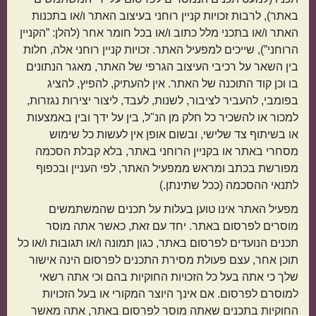
באתר), לרבות זכויות קניין רוחני בעיצוב האתר ו/או בתכנות
האתר ו/או בתכני מלל כתוב ו/או בכל חומר אחר (להלן: ”הקניין
הרוחני”), שייכים למפעיל האתר. זכויות קניין רוחני אלה, חלות
בין השאר על רכיבי העיצוב הגרפי של האתר, מאגר הנתונים
בו וכן קוד התוכנה של האתר. אין להעתיק, להפיץ, להציג
בפומבי, להעביר לציבור, לשנות, לעבד, ליצור יצירות נגזרות,
למכור או להשכיר כל חלק מן הנ"ל, בין על ידך ובין באמצעות
או בשיתוף צד שלישי, ובשום אופן אין לעשות כל שימוש
מטבח עולמי
מסחרי באתר או בקניין הרוחני באתר, בלא קבלת הסכמה
מפורשת בכתב ומראש ממפעיל האתר, לפי העניין ובכפוף
ישראלי
איטלקי
לתנאי ההסכמה (ככל שתינתן.)
מפעיל האתר אינו טוען בעלות על תכנים שהמשתמשים
מוסרים לפרסום באתר. יחד עם זאת, כאשר אתה מוסר
תכנים הנועדים לפרסום באתר, כגון תמונה ו/או תגובות ו/או כל
תוכן אחר, עצם פעולת מסירת התכנים לפרסום הינה אישור
שלך כי אתה בעל כל הזכויות החוקיות בהם וכי אתה רשאי
למוסרם לפרסום. אם אינך היוצר המקורי או בעל הזכויות
החוקיות בתכנים שאתה מוסר לפרסום באתר, אתה מאשר