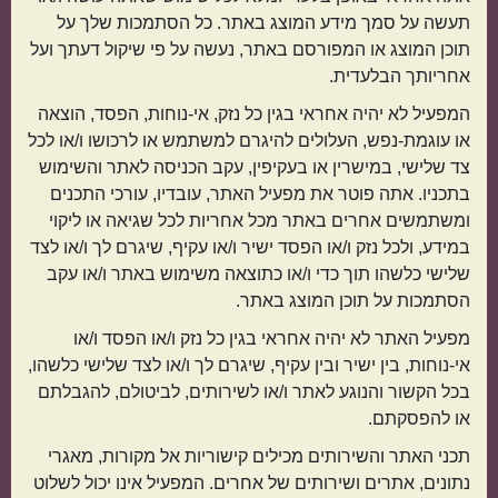
תעשה על סמך מידע המוצג באתר. כל הסתמכות שלך על
תוכן המוצג או המפורסם באתר, נעשה על פי שיקול דעתך ועל
אחריותך הבלעדית.
מנות שמוכנות מהר
מתכונים שילדים
המפעיל לא יהיה אחראי בגין כל נזק, אי-נוחות, הפסד, הוצאה
או עוגמת-נפש, העלולים להיגרם למשתמש או לרכושו ו/או לכל
אוהבים
צד שלישי, במישרין או בעקיפין, עקב הכניסה לאתר והשימוש
בתכניו. אתה פוטר את מפעיל האתר, עובדיו, עורכי התכנים
ומשתמשים אחרים באתר מכל אחריות לכל שגיאה או ליקוי
במידע, ולכל נזק ו/או הפסד ישיר ו/או עקיף, שיגרם לך ו/או לצד
שלישי כלשהו תוך כדי ו/או כתוצאה משימוש באתר ו/או עקב
הכול בסיר אחד
מתאימות כמתנה
הסתמכות על תוכן המוצג באתר.
מפעיל האתר לא יהיה אחראי בגין כל נזק ו/או הפסד ו/או
אי-נוחות, בין ישיר ובין עקיף, שיגרם לך ו/או לצד שלישי כלשהו,
בכל הקשור והנוגע לאתר ו/או לשירותים, לביטולם, להגבלתם
או להפסקתם.
תכני האתר והשירותים מכילים קישוריות אל מקורות, מאגרי
נתונים, אתרים ושירותים של אחרים. המפעיל אינו יכול לשלוט