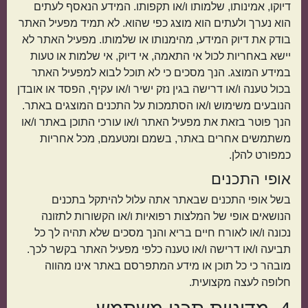
דיוקו, אמינותו, שלמותו ו/או תקפותו. המידע הנאסף לעתים
הוא נערך ולעתים הוא מוצג כפי שהוא. לא תמיד מפעיל האתר
בודק את דיוק המידע, מהימנותו או שלמותו. מפעיל האתר לא
יישא באחריות לכול אי התאמה, אי דיוק, אי שלמות או טעות
במידע המוצג. הנך מסכים כי לא תוכל לבוא למפעיל האתר
בכול טענה ו/או דרישה בגין נזק ישיר ו/או עקיף, הפסד או אובדן
הנובעים משימוש ו/או הסתמכות על התכנים המוצגים באתר.
הנך פוטר בזאת את מפעיל האתר ו/או עורכי התוכן באתר ו/או
משתמשים אחרים באתר, בשמם ומטעמם, מכל אחריות
כמפורט להלן.
אופי התכנים
בשל אופי התכנים שבאתר אתה עלול להיתקל בתכנים
הנושאים אופי של המלצות רפואיות ו/או הקשורות לתזונה
נכונה ו/או לאורח חיים בריא והנך מסכים שלא תהיה לך כל
תביעה ו/או דרישה ו/או טענה כלפי מפעיל האתר בקשר לכך.
מובהר כי כל תוכן או מידע המתפרסם באתר אינו מהווה
חלופה לעצה מקצועית.