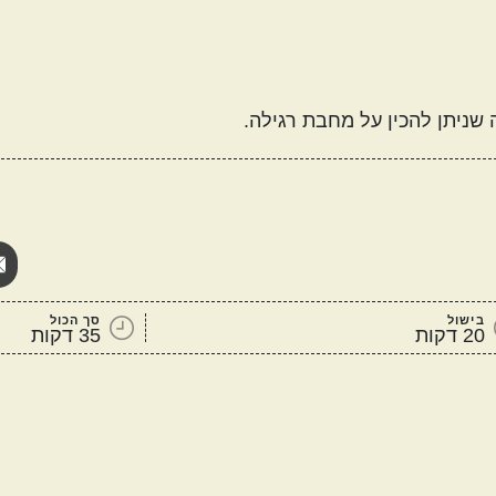
מטבח עולמי
אמריקאי
יווני
ניתן להכין על מחבת רגילה.
קטגוריות נוספות
מנות שמוכנות מהר
מתכונים שילדים
ה
אוהבים
בישול
סך הכול
20 דקות
35 דקות