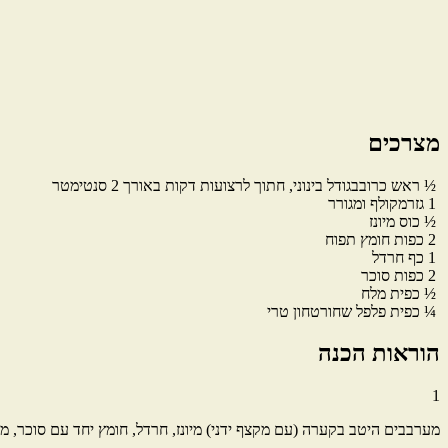
מצרכים
½
ראש
כרוב
בגודל בינוני, חתוך לרצועות דקות באורך 2 סנטימטר
1
גזר
מקולף ומגורר
½
כוס
מיונז
2
כפות
חומץ תפוח
1
כף
חרדל
2
כפות
סוכר
½
כפית
מלח
¼
כפית
פלפל שחור
טחון טרי
הוראות הכנה
1
מערבבים היטב בקערה (עם מקצף ידני) מיונז, חרדל, חומץ יחד עם סוכר, מל