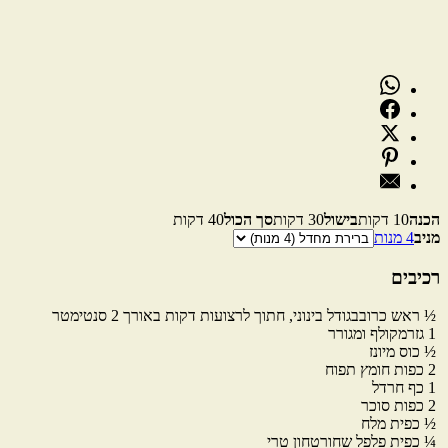
הכנה
10 דקות
בישול
30 דקות
סך הכול
40 דקות
מניב
4 מנות
מנות
רכיבים
½
ראש
כרוב
בגודל בינוני, חתוך לרצועות דקות באורך 2 סנטימטר
1
גזר
מקולף ומגורר
½
כוס
מיונז
2
כפות
חומץ תפוח
1
כף
חרדל
2
כפות
סוכר
½
כפית
מלח
¼
כפית
פלפל שחור
טחון טרי