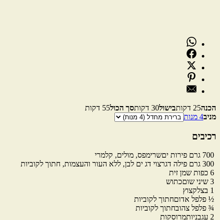
הכנה
25 דקות
בישול
30 דקות
סך הכול
55 דקות
מניב
4 מנות
מנות
רכיבים
700
גרם
פירות ים
שרימפס, מולים, קלמרי
300
גרם
פילה דג
רצוי דג ים לבן, ללא העור והעצמות, חתוך לקוביות
6
כפות
שמן זית
3
שיני
שום
כתוש
1
בצל
קצוץ
½
פלפל אדום
חתוך לקוביות
¾
פלפל צהוב
חתוך לקוביות
2
עגבניות
מרוסקות