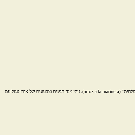
מתכון למנת פאייה פירות ים ודגים ספרדית קלאסית, או כפי שהיא נקראת במקור, "פאייה של מאכלי ים" (paella de marisco) ולעתים גם "האורז של המלחית" (arroz a la marinera). זוהי מנה חגיגית וצבעונית של אורז עגול עם