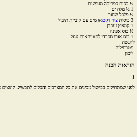
½
כפית
פפריקה מעושנת
1 ½
מלח ים
½
פלפל שחור
3
כוסות
ציר דגים
או מים עם קוביית תיבול
1
קמצוץ
זעפרן
½
כוס
אפונה
1
כוס
אורז ספרדי לפאייה
אורז עגול
להגשה
פטרוזיליה
לימון
הוראות הכנה
1
לפני שמתחילים בבישול מכינים את כל המצרכים והכלים לתבשיל. קוצצים א