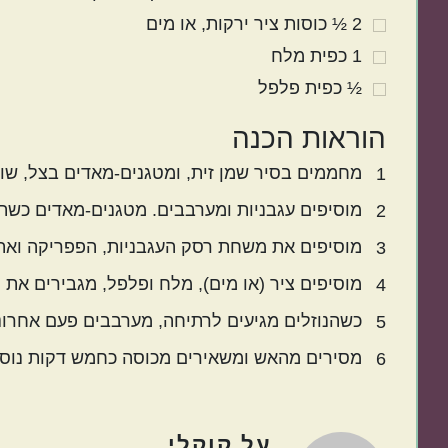
2 ½
כוסות
ציר ירקות
או מים
1
כפית
מלח
½
כפית
פלפל
הוראות הכנה
מחממים בסיר שמן זית, ומטגנים-מאדים בצל, שו
1
מוסיפים עגבניות ומערבבים. מטגנים-מאדים כשתי 
2
מוסיפים את משחת רסק העגבניות, הפפריקה ואת ה
3
מוסיפים ציר (או מים), מלח ופלפל, מגבירים את
4
כשהנוזלים מגיעים לרתיחה, מערבבים פעם אחרו
5
מסירים מהאש ומשאירים מכוסה כחמש דקות נוספו
6
על
קוקלי