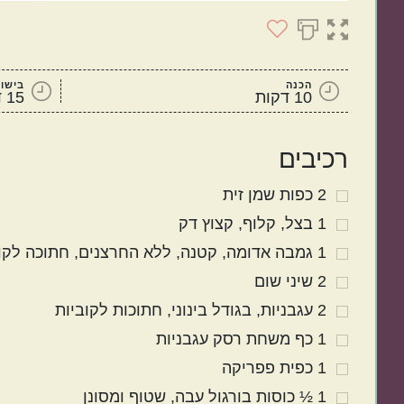
הכנה
בישול
10 דקות
15 דקות
רכיבים
2
כפות
שמן זית
1
בצל
קלוף, קצוץ דק
1
גמבה אדומה
קטנה, ללא החרצנים, חתוכה לקו
2
שיני
שום
2
עגבניות
בגודל בינוני, חתוכות לקוביות
1
כף
משחת רסק עגבניות
1
כפית
פפריקה
1 ½
כוסות
בורגול עבה
שטוף ומסונן