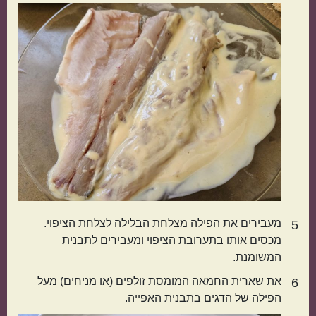
קטגוריות נוספות
מנות קלות להכנה
בתקציב נמוך
מנות שמוכנות מהר
מתכונים שילדים
מעבירים את הפילה מצלחת הבלילה לצלחת הציפוי.
5
אוהבים
מכסים אותו בתערובת הציפוי ומעבירים לתבנית
המשומנת.
את שארית החמאה המומסת זולפים (או מניחים) מעל
6
הפילה של הדגים בתבנית האפייה.