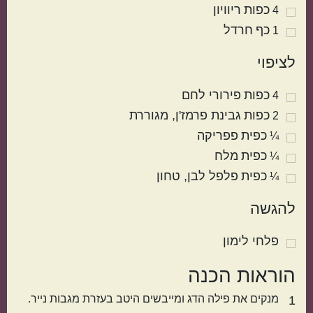
כפות
ריוויון
4
כף
חרדל
1
לציפוי
כפות
פירורי לחם
4
כפות
גבינת פרמז'ן
מגוררת
2
כפית
פפריקה
¼
מטבח עולמי
כפית
מלח
¼
כפית
פלפל לבן
טחון
¼
ישראלי
איטלקי
להגשה
פלחי לימון
הוראות הכנה
מנקים את פילה הדג ומייבשים היטב בעזרת מגבות נייר.
1