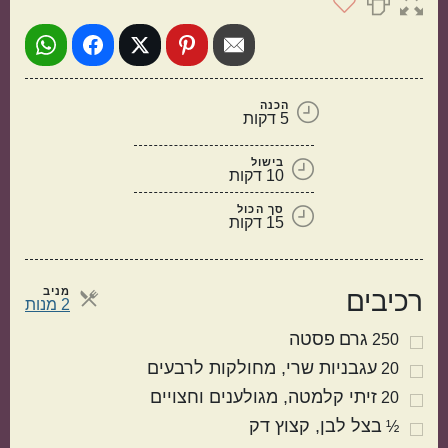
הכנה
5 דקות
בישול
10 דקות
סך הכול
תוספות
קינוחים
15 דקות
מניב
רכיבים
מנות
2 מנות
גרם
פסטה
250
עגבניות שרי
מחולקות לרבעים
20
זיתי קלמטה
מגולענים וחצויים
20
בצל לבן
קצוץ דק
½
סלטים
מרקים