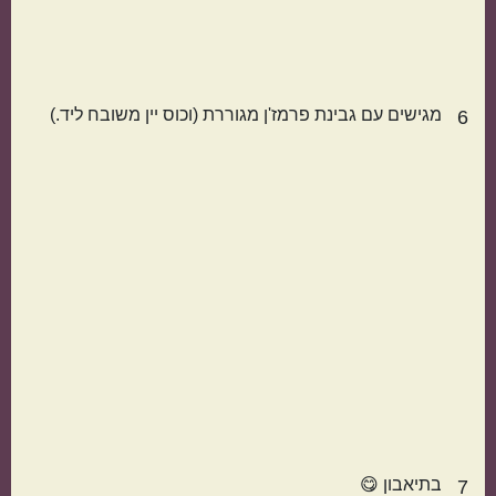
מגישים עם גבינת פרמז'ן מגוררת (וכוס יין משובח ליד.)
6
הכול בסיר אחד
מתאימות כמתנה
בתיאבון 😋
7