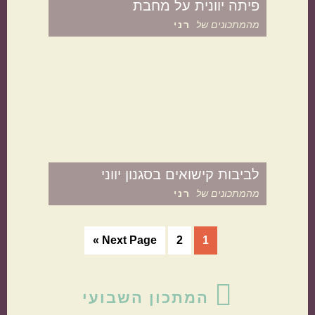
פיתה יוונית על מחבת
מהמתכונים של
רני
לביבות קישואים בסגנון יווני
מהמתכונים של
רני
1
עמוד
2
עמוד
Go
Next Page »
to
סרגל
המתכון השבועי