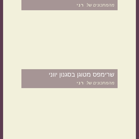
מהמתכונים של
רני
תוספות
קינוחים
שרימפס מטוגן בסגנון יווני
מהמתכונים של
רני
סלטים
מרקים