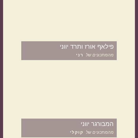
קטגוריות נוספות
מנות קלות להכנה
בתקציב נמוך
פילאף אורז ותרד יווני
מהמתכונים של
רני
מנות שמוכנות מהר
מתכונים שילדים
אוהבים
המבורגר יווני
מהמתכונים של
קוקלי