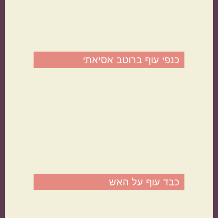
אמריקאי
יווני
כנפי עוף ברוטב אסיאתי
טורקי
פרסי
כבד עוף על האש