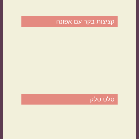
קציצות בקר עם אפונה
מטבח עולמי
ישראלי
איטלקי
סלט סלק