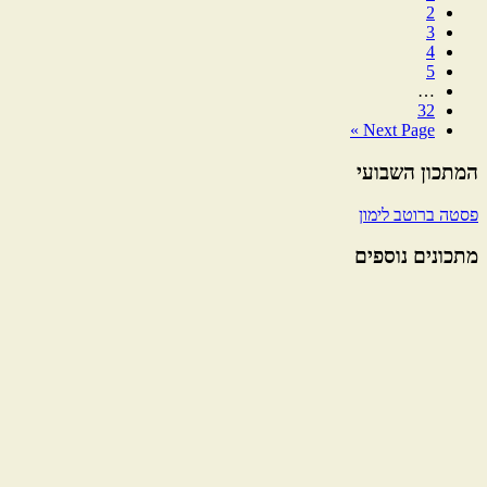
2
עמוד
3
עמוד
4
עמוד
5
עמוד
Interim
…
32
עמוד
pages
Next Page »
omitted
Go
to
המתכון השבועי
סרגל
פסטה ברוטב לימון
צדדי
ראשי
מתכונים נוספים