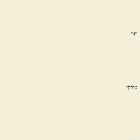
יווני
טורקי