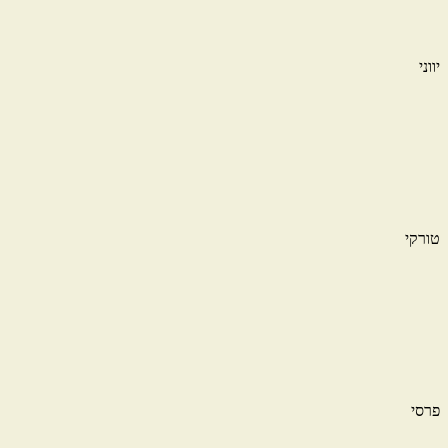
יווני
טורקי
פרסי