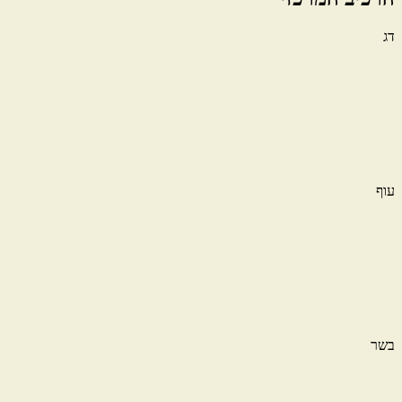
דג
עוף
בשר