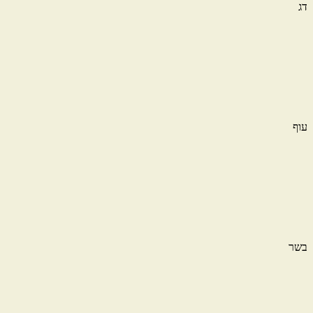
דג
עוף
בשר