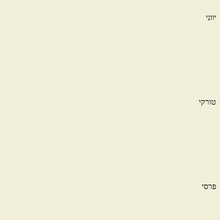
יווני
טורקי
פרסי