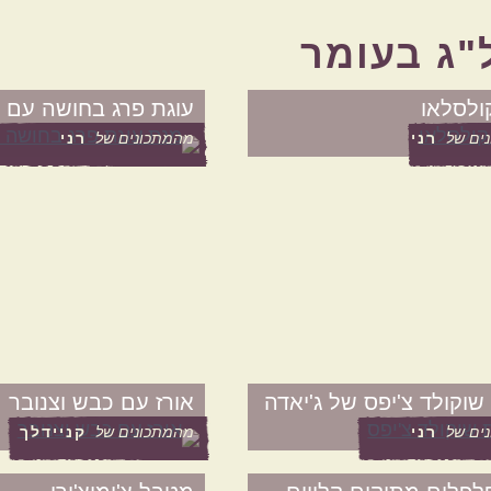
מטבח עולמי
"ג בעומר
אמריקאי
יווני
ולסלאו
עוגת פרג בחושה עם ת
ים של
רני
מהמתכונים של
רני
קטגוריות נוספות
מנות שמוכנות מהר
מתכונים שילדים
ה
אוהבים
 שוקולד צ'יפס של ג'יאדה
אורז עם כבש וצנובר
ים של
רני
מהמתכונים של
קניידלך