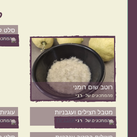
ל
ישראלי
איטלקי
סלט ק
מהמתכונ
מנות קלות להכנה
בתקציב נמוך
רוטב שום רומני
מהמתכונים של
רני
מטבל חצילים ועגבניות
עוגיות
מהמתכונים של
רני
מהמתכונ