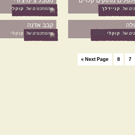
לפלים מתוקים קלויים
מטבל צ'ימיצ'ורי
ים של
קניידלך
מהמתכונים של
קוקלי
לה
קבב אדנה
ים של
קוקלי
מהמתכונים של
קוקלי
ד
עמוד
עמוד
Go
Next Page »
8
7
to