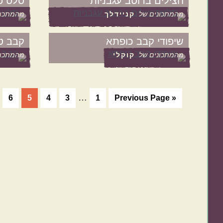
חצילים ברוטב עגבניות
סלט פ
מהמתכונים של
קניידלך
מהמתכונ
שיפודי קבב כופתא
קבב ט
מהמתכונים של
קוקלי
מהמתכונ
Interim
…
Go
עמוד
עמוד
עמוד
עמוד
עמו
6
5
4
3
1
Previous Page
«
pages
to
omitted