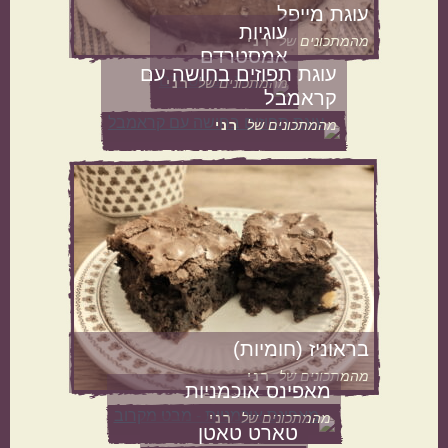
עוגת מייפל
עוגיות
מהמתכונים של
רני
ישראלי
איטלקי
אמסטרדם
עוגת תפוזים בחושה עם
מהמתכונים של
רני
קראמבל
מהמתכונים של
רני
אמריקאי
יווני
טורקי
פרסי
בראוניז (חומיות)
קטגוריות נוספות
מהמתכונים של
רני
מאפינס אוכמניות
מנות קלות להכנה
בתקציב נמוך
מהמתכונים של
רני
טארט טאטן