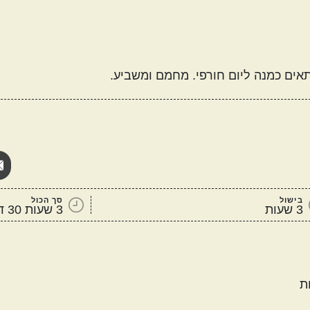
מטבח עולמי
אמריקאי
יווני
אים כמנה ליום חורפי. מחמם ומשביע.
קטגוריות נוספות
מנות שמוכנות מהר
מתכונים שילדים
ה
אוהבים
בישול
סך הכול
3 שעות
3 שעות 30 דקות