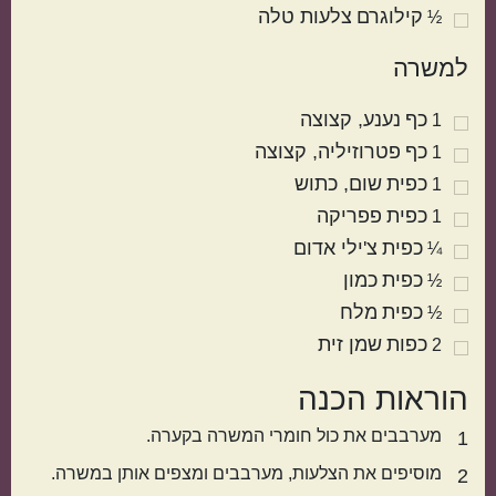
קילוגרם
צלעות טלה
½
למשרה
מנות שמוכנות מהר
מתכונים שילדים
כף
נענע
קצוצה
1
אוהבים
כף
פטרוזיליה
קצוצה
1
כפית
שום
כתוש
1
כפית
פפריקה
1
כפית
צ'ילי אדום
¼
כפית
כמון
½
הכול בסיר אחד
מתאימות כמתנה
כפית
מלח
½
כפות
שמן זית
2
הוראות הכנה
מערבבים את כול חומרי המשרה בקערה.
1
מוסיפים את הצלעות, מערבבים ומצפים אותן במשרה.
2