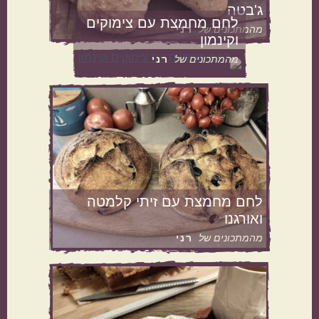
ג'בטה
לחם מחמצת עם צימוקים
מהמתכונים של
רני
ישראלי
איטלקי
וקינמון
מהמתכונים של
רני
אמריקאי
יווני
טורקי
פרסי
לחם מחמצת עם זיתי קלמטה
ואורגנו
מהמתכונים של
רני
קטגוריות נוספות
מנות קלות להכנה
בתקציב נמוך