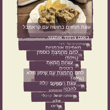
מנות שמוכנות מהר
מתכונים שילדים
עוגת תפוזים בחושה עם קראמבל
אוהבים
מהמתכונים של
רני
באגט צרפתי אותנטי
מהמתכונים של
רני
מאפינס אוכמניות
לחם מחמצת כוסמין
מהמתכונים של
רני
(50%)
עוגיות חמאת
מהמתכונים של
רני
הכול בסיר אחד
מתאימות כמתנה
בוטנים
לחם מחמצת עם שיפון מלא
מהמתכונים של
רני
(40%)
עוגת תפוחים קלה
ספינג’
מהמתכונים של
רני
להכנה
מהמתכונ
ים של
מהמתכונים של
קוקלי
אלון
אליהו