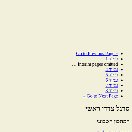
Go to
Previous Page
«
עמוד
1
…
Interim pages omitted
עמוד
4
עמוד
5
עמוד
6
עמוד
7
עמוד
8
Go to
Next Page »
סרגל צדדי ראשי
המתכון השבועי